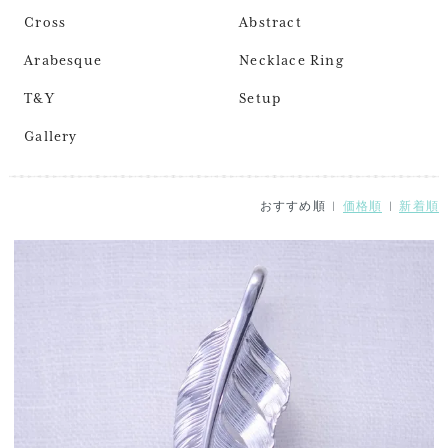
Cross
Abstract
Arabesque
Necklace Ring
T&Y
Setup
Gallery
おすすめ順 |
価格順
|
新着順