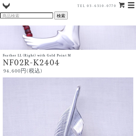
TEL 03-6310-0770
Feather LL (Right) with Gold Point M
NF02R-K2404
94,600円(税込)