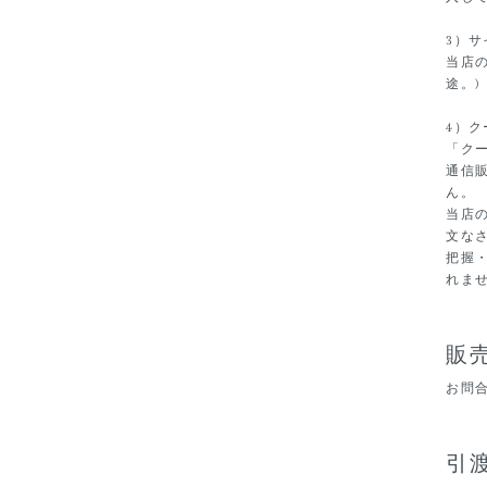
3）サ
当店
途。)
4）
「ク
通信
ん。
当店
文な
把握
れま
販
お問
引