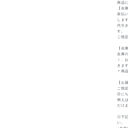
商品
【在
前払
しま
代引
す。
ご指
【在
在庫
ｌ、
きま
＊商
【お
ご指
日に
例えば
だけ
◎下
い。