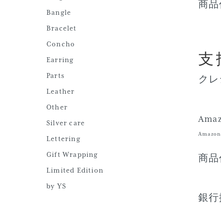
商品
Bangle
Bracelet
Concho
支
Earring
Parts
クレ
Leather
Other
Amaz
Silver care
Ama
Lettering
Gift Wrapping
商品
Limited Edition
by YS
銀行