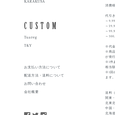
KARAKUSA
消費
代引
～9,9
CUSTOM
～29,
～99,
～300
Tuareg
T&Y
※代
※商
が発
※1件
相当額
お支払い方法について
※1回
配送方法・送料について
ます
お問い合わせ
会社概要
送料
関東
北東北
中国・
北海道