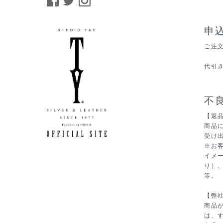
申
ご注
代引
不
【返
商品
受け
※お
イメ
り）
等。
【弊
商品
は、