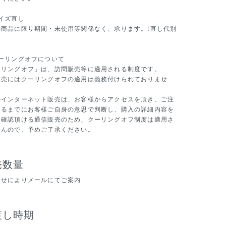
イズ直し
の商品に限り期間・未使用等関係なく、承ります。(直し代別
クーリングオフについて
ーリングオフ」は、訪問販売等に適用される制度です。
販売にはクーリングオフの適用は義務付けられておりませ
のインターネット販売は、お客様からアクセスを頂き、ご注
さるまでにお客様ご自身の意思で判断し、購入の詳細内容を
・確認頂ける通信販売のため、クーリングオフ制度は適用さ
せんので、予めご了承ください。
売数量
合せによりメールにてご案内
渡し時期