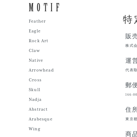
MOTIF
特
Feather
Eagle
販
Rock Art
株式
Claw
Native
運
Arrowhead
代表
Cross
郵
Skull
166-0
Nadja
Abstract
住
Arabesque
東京都
Wing
商