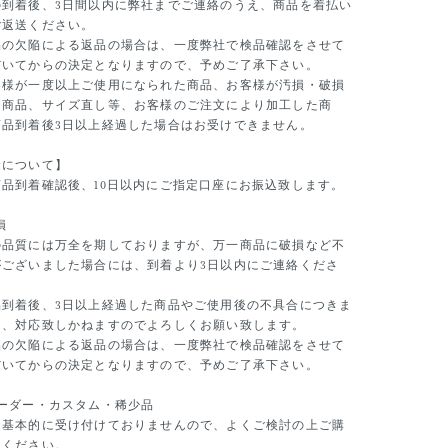
の到着後、3日間以内に弊社までご連絡のうえ、商品を着払い
ご返送ください。
品の欠陥による返品の場合は、一度弊社で検品確認をさせて
だいてからの決定となりますので、予めご了承下さい。
客様が一度以上ご使用になられた商品、お客様が汚損・破損
た商品、サイズ直し等、お客様のご注文により加工した商
商品到着後3日以上経過した場合はお受けできません。
金について】
商品到着確認後、10日以内にご指定口座にお振込致します。
損
の品質には万全を期しておりますが、万一商品に破損など不
がございました場合には、到着より3日以内にご連絡くださ
品到着後、3日以上経過した商品やご使用後の不具合につきま
は、対応致しかねますのでよろしくお願い致します。
品の欠陥による返品の場合は、一度弊社で検品確認をさせて
だいてからの決定となりますので、予めご了承下さい。
オーダー・カスタム・稀少品
は基本的に受け付けておりませんので、よくご検討の上ご購
てください。