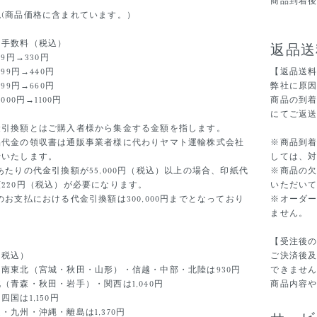
商品到着
税(商品価格に含まれています。）
き手数料（税込）
返品送
99円→330円
999円→440円
【返品送
999円→660円
弊社に原
,000円→1100円
商品の到着
にてご返
金引換額とはご購入者様から集金する金額を指します。
品代金の領収書は通販事業者様に代わりヤマト運輸株式会社
※商品到着
行いたします。
しては、
あたりの代金引換額が55,000円（税込）以上の場合、印紙代
※商品の
220円（税込）が必要になります。
いただい
のお支払における代金引換額は300,000円までとなっており
※オーダ
。
ません。
【受注後
（税込）
ご決済後
・南東北（宮城・秋田・山形）・信越・中部・北陸は930円
できませ
（青森・秋田・岩手）・関西は1,040円
商品内容
四国は1,150円
・九州・沖縄・離島は1,370円