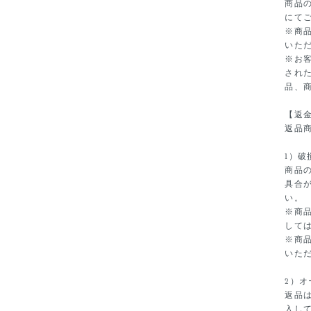
商品
にて
※商
いた
※お
され
品、
【返
返品
1）破
商品
具合
い。
※商
して
※商
いた
2）
返品
入し