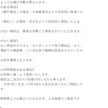
によってお届け日数が異なります。
庫のある商品】
い（銀行振込）の場合：入金確認日より３日以内に発送いた
す。
き（後払い）の場合：注文日より３日以内に発送いたしま
定がない場合は、最短の手配にて発送させていただきます。
庫のない商品】
のない商品やカスタム・オーダーメイド等の商品は、ｍａｉ
お電話での相談後、二ヶ月以内で納期の設定をさせていただ
す。
品は自社製造となります。
届け日時指定がある場合】
定の日時に届くよう発送いたします。
ち指定はご注文から3日後の日にちから承ります。
、10月5日ご注文→10月8日から先のお日にちにご指定いた
ます。
記時間帯よりお選びいただけます。入力画面でご指定下さ