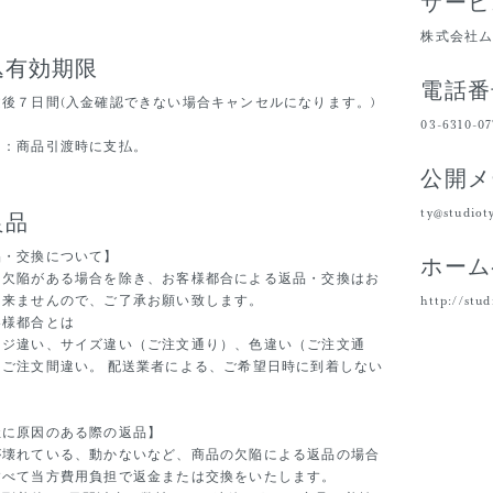
サービ
株式会社
込有効期限
電話番
文後７日間(入金確認できない場合キャンセルになります。)
03-6310-0
き：商品引渡時に支払。
公開メ
ty@studio
良品
品・交換について】
ホーム
に欠陥がある場合を除き、お客様都合による返品・交換はお
出来ませんので、ご了承お願い致します。
http://stu
客様都合とは
ージ違い、サイズ違い（ご注文通り）、色違い（ご注文通
、ご注文間違い。 配送業者による、ご希望日時に到着しない
社に原因のある際の返品】
が壊れている、動かないなど、商品の欠陥による返品の場合
すべて当方費用負担で返金または交換をいたします。