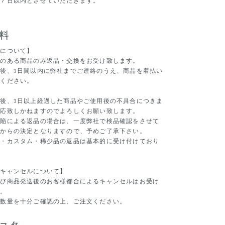
後７日以内とさせていただきます。
料
料について】
因のある商品のみ返品・交換をお受け致します。
後、3日間以内に弊社までご連絡のうえ、商品を着払い
送ください。
後、3日以上経過した商品やご使用後の不具合につきま
対応致しかねますのでよろしくお願い致します。
欠陥による返品の場合は、一度弊社で検品確認をさせて
てからの決定となりますので、予めご了承下さい。
ー・カスタム・稀少品の返品は基本的に受け付けており
のキャンセルについて】
及び商品発送後のお客様都合によるキャンセルはお受け
ん。
や数量を十分ご確認の上、ご注文ください。