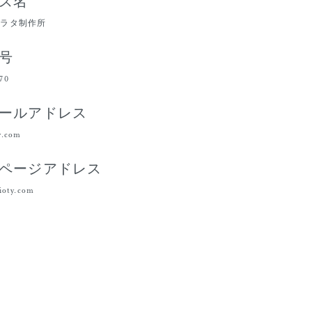
ス名
ムラタ制作所
号
770
ールアドレス
ty.com
ページアドレス
dioty.com