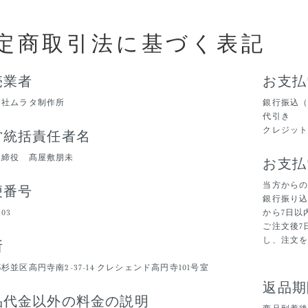
定商取引法に基づく表記
売業者
お支払
会社ムラタ制作所
銀行振込
代引き
クレジッ
営統括責任者名
取締役 髙屋敷朋未
お支払
当方からの
便番号
銀行振り
003
から7日以
ご注文後7
し、注文
所
杉並区高円寺南2-37-14 クレシェンド高円寺101号室
返品期
品代金以外の料金の説明