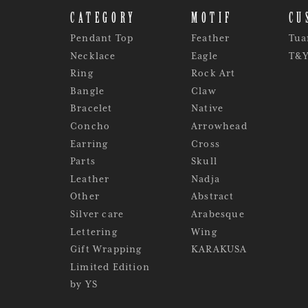
CATEGORY
MOTIF
CU
Pendant Top
Feather
Tua
Necklace
Eagle
T&
Ring
Rock Art
Bangle
Claw
Bracelet
Native
Concho
Arrowhead
Earring
Cross
Parts
Skull
Leather
Nadja
Other
Abstract
Silver care
Arabesque
Lettering
Wing
Gift Wrapping
KARAKUSA
Limited Edition
by YS