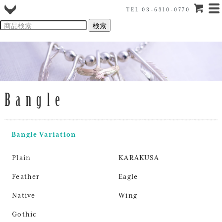
TEL 03-6310-0770
Bangle
Bangle Variation
Plain
KARAKUSA
Feather
Eagle
Native
Wing
Gothic