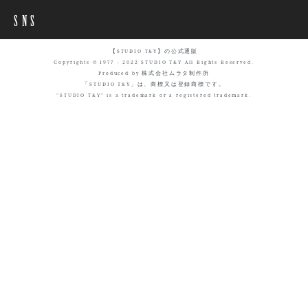
SNS
【STUDIO T&Y】の公式通販
Copyrights © 1977 - 2022 STUDIO T&Y All Rights Reserved.
Produced by 株式会社ムラタ制作所
「STUDIO T&Y」は、商標又は登録商標です。
"STUDIO T&Y" is a trademark or a registered trademark.