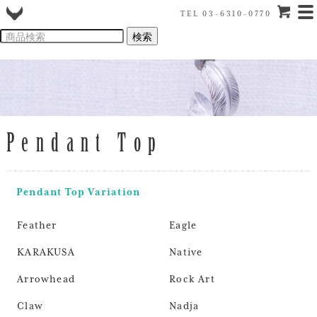
TEL 03-6310-0770
Pendant Top
Pendant Top Variation
Feather
Eagle
KARAKUSA
Native
Arrowhead
Rock Art
Claw
Nadja