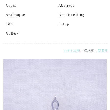
Cross
Abstract
Arabesque
Necklace Ring
T&Y
Setup
Gallery
おすすめ順
| 価格順 |
新着順