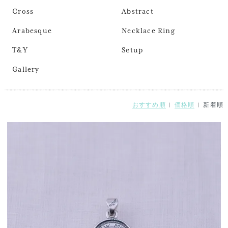
Cross
Abstract
Arabesque
Necklace Ring
T&Y
Setup
Gallery
おすすめ順
|
価格順
| 新着順