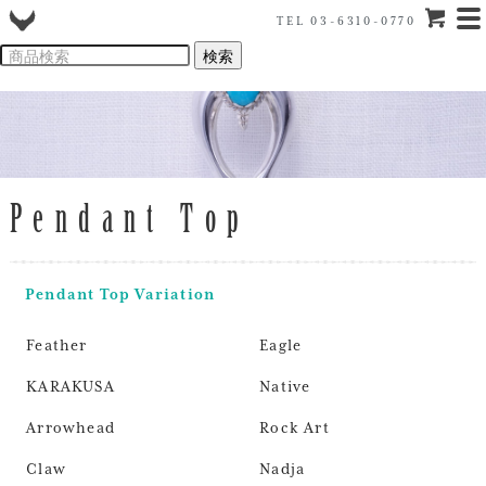
TEL 03-6310-0770
Pendant Top
Pendant Top Variation
Feather
Eagle
KARAKUSA
Native
Arrowhead
Rock Art
Claw
Nadja