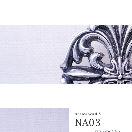
Arrowhead S
NA03