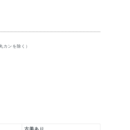
5cm（丸カンを除く）
。
古美あり