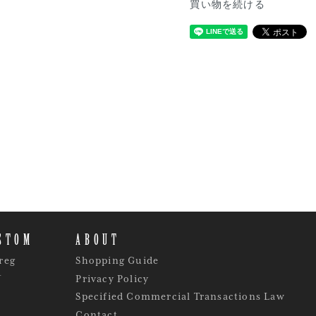
買い物を続ける
STOM
ABOUT
reg
Shopping Guide
Y
Privacy Policy
Specified Commercial Transactions Law
Contact