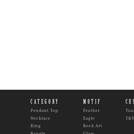
CATEGORY
MOTIF
CU
Pendant Top
Feather
Tua
Necklace
Eagle
T&
Ring
Rock Art
Bangle
Claw