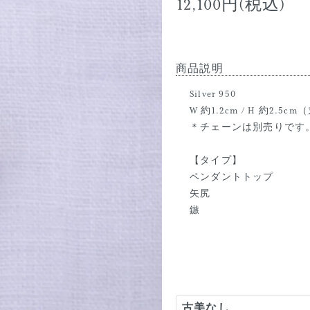
12,100円(税込)
商品説明
Silver 950
W 約1.2cm / H 約2.
＊チェーンは別売りです
【タイプ】
ペンダントトップ
矢尻
鏃
古美なし