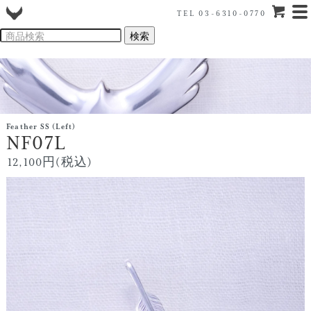
TEL 03-6310-0770
Feather SS (Left)
NF07L
12,100円(税込)