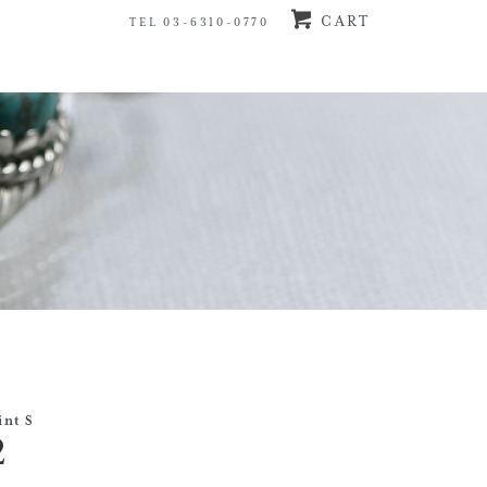
CART
TEL 03-6310-0770
int S
2