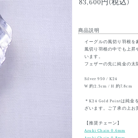
83,600円(税込)
商品説明
イーグルの風切り羽根を象っ
風切り羽根の中でも上昇
います。
フェザーの先に純金の太
Silver 950 / K24
W 約2.3cm / H 約7.8cm
＊K24 Gold Poi
ざいます。ご了承の上お
【推奨チェーン】
Azuki Chain 0.6mm