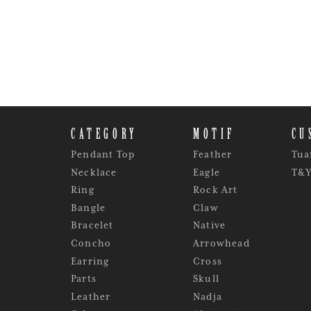
CATEGORY
MOTIF
CU
Pendant Top
Feather
Tua
Necklace
Eagle
T&
Ring
Rock Art
Bangle
Claw
Bracelet
Native
Concho
Arrowhead
Earring
Cross
Parts
Skull
Leather
Nadja