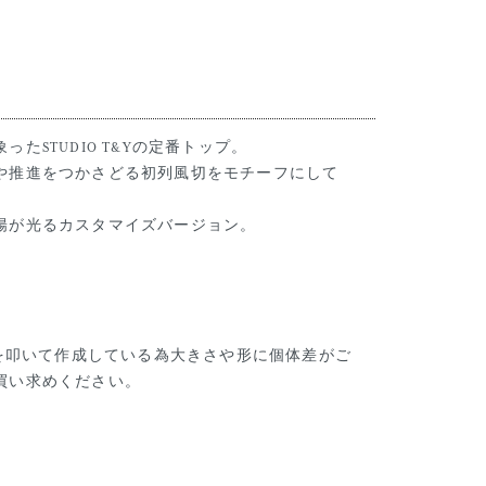
たSTUDIO T&Yの定番トップ。
や推進をつかさどる初列風切をモチーフにして
陽が光るカスタマイズバージョン。
ntは純金を叩いて作成している為大きさや形に個体差がご
買い求めください。