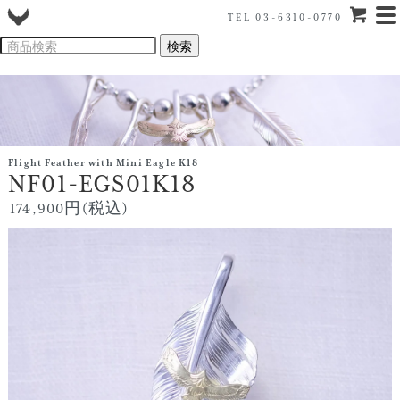
TEL 03-6310-0770
Flight Feather with Mini Eagle K18
NF01-EGS01K18
174,900円(税込)