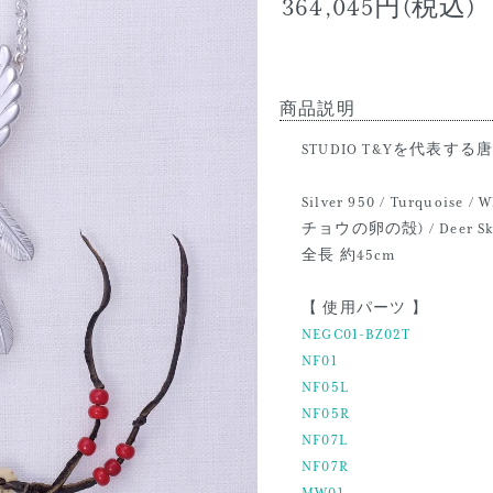
364,045円(税込)
商品説明
STUDIO T&Yを代表
Silver 950 / Turquoise / 
チョウの卵の殻) / Deer Skin
全長 約45cm
【 使用パーツ 】
NEGC01-BZ02T
NF01
NF05L
NF05R
NF07L
NF07R