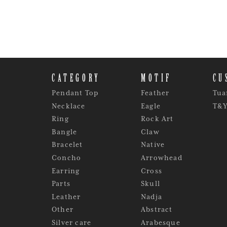
CATEGORY
MOTIF
CU
Pendant Top
Feather
Tua
Necklace
Eagle
T&
Ring
Rock Art
Bangle
Claw
Bracelet
Native
Concho
Arrowhead
Earring
Cross
Parts
Skull
Leather
Nadja
Other
Abstract
Silver care
Arabesque