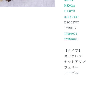
MW01
HK02A
HK02B
RL14045
DSC02WT
TYB0117
TYB0074
TYB0003
【タイプ】
ネックレス
セットアップ
フェザー
イーグル