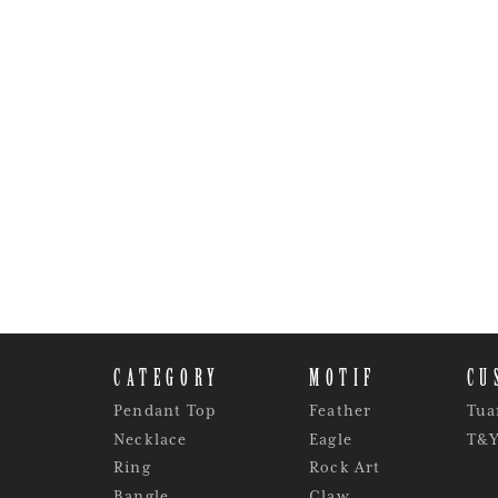
CATEGORY
MOTIF
CU
Pendant Top
Feather
Tua
Necklace
Eagle
T&
Ring
Rock Art
Bangle
Claw