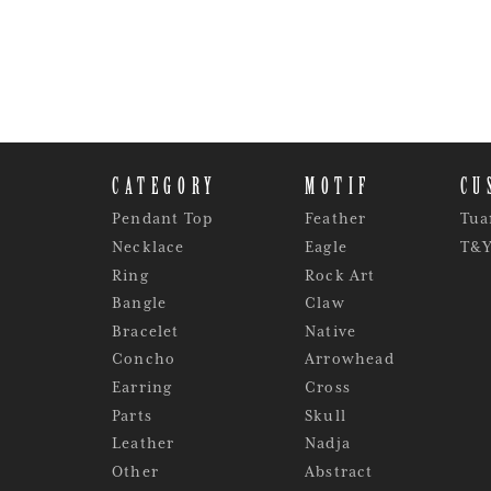
CATEGORY
MOTIF
CU
Pendant Top
Feather
Tua
Necklace
Eagle
T&
Ring
Rock Art
Bangle
Claw
Bracelet
Native
Concho
Arrowhead
Earring
Cross
Parts
Skull
Leather
Nadja
Other
Abstract