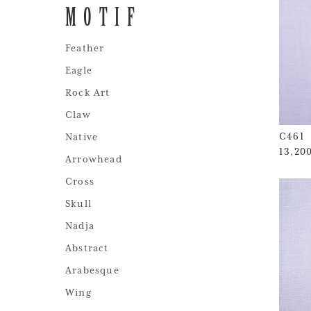
MOTIF
Feather
Eagle
Rock Art
Claw
C461
Native
13,2
Arrowhead
Cross
Skull
Nadja
Abstract
Arabesque
Wing