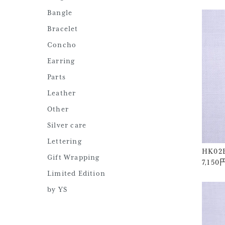
Bangle
Bracelet
Concho
Earring
Parts
Leather
Other
Silver care
Lettering
HK02
Gift Wrapping
7,15
Limited Edition
by YS