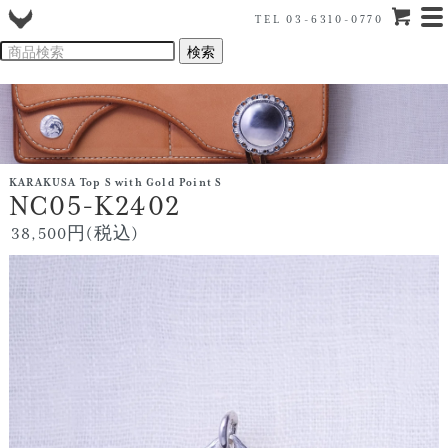
TEL 03-6310-0770
KARAKUSA Top S with Gold Point S
NC05-K2402
38,500円(税込)