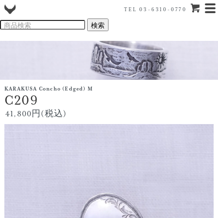
TEL 03-6310-0770
KARAKUSA Concho (Edged) M
C209
41,800円(税込)