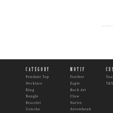
CATEGORY
MOTIF
CU
Pendant Top
Feather
Tua
Necklace
Eagle
T&
Ring
Rock Art
Bangle
Claw
Bracelet
Native
Concho
Arrowhead