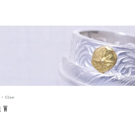
>
Claw
aw