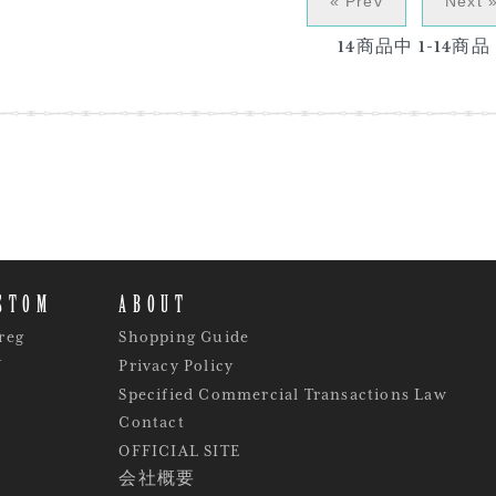
« Prev
Next 
14
商品中
1-14
商品
STOM
ABOUT
reg
Shopping Guide
Y
Privacy Policy
Specified Commercial Transactions Law
Contact
OFFICIAL SITE
会社概要