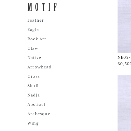
MOTIF
Feather
Eagle
Rock Art
Claw
NE02-
Native
60,5
Arrowhead
Cross
Skull
Nadja
Abstract
Arabesque
Wing