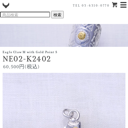
TEL 03-6310-0770
Eagle Claw M with Gold Point S
NE02-K2402
60,500円(税込)