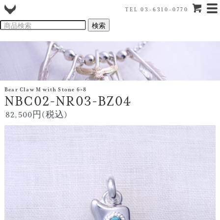
TEL 03-6310-0770
Bear Claw M with Stone 6×8
NBC02-NR03-BZ04
82,500円(税込)