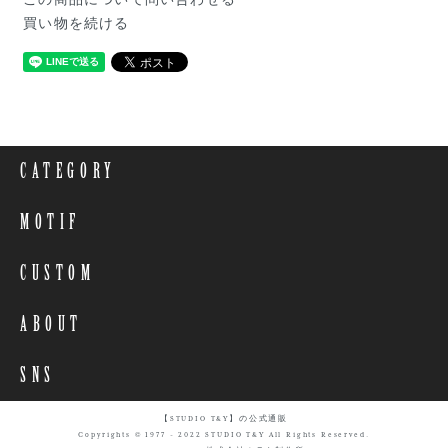
買い物を続ける
CATEGORY
MOTIF
CUSTOM
ABOUT
SNS
【STUDIO T&Y】の公式通販
Copyrights © 1977 - 2022 STUDIO T&Y All Rights Reserved.