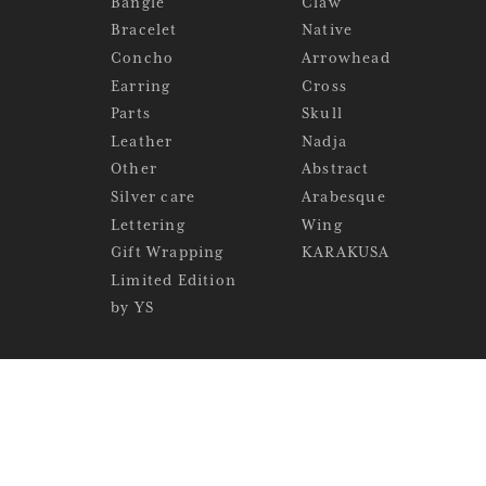
Bangle
Claw
Bracelet
Native
Concho
Arrowhead
Earring
Cross
Parts
Skull
Leather
Nadja
Other
Abstract
Silver care
Arabesque
Lettering
Wing
Gift Wrapping
KARAKUSA
Limited Edition
by YS