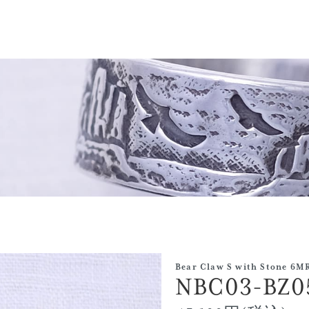
Bear Claw S with Stone 6M
NBC03-BZ0