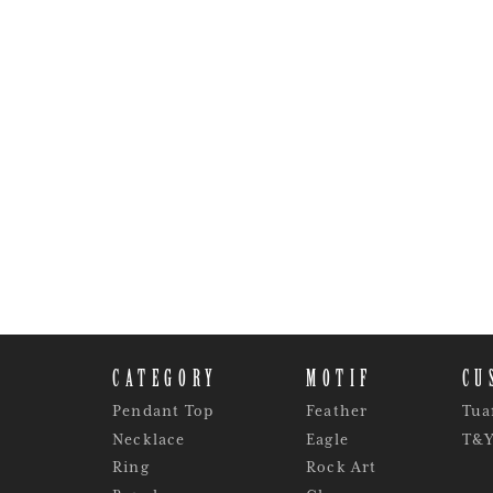
CATEGORY
MOTIF
CU
Pendant Top
Feather
Tua
Necklace
Eagle
T&
Ring
Rock Art