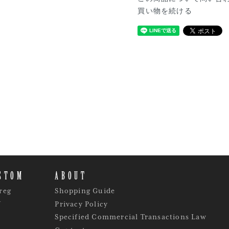
買い物を続ける
STOM
ABOUT
reg
Shopping Guide
Y
Privacy Policy
Specified Commercial Transactions Law