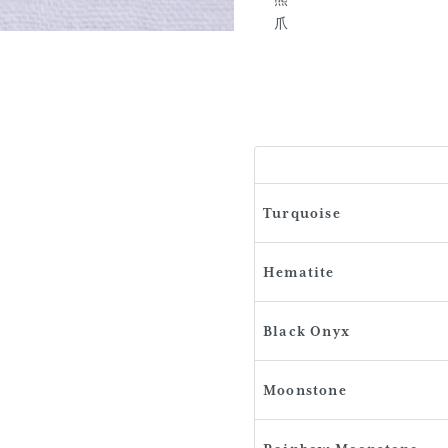
熊
爪
Turquoise
Hematite
Black Onyx
Moonstone