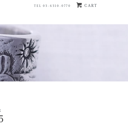
CART
TEL 03-6310-0770
R
5