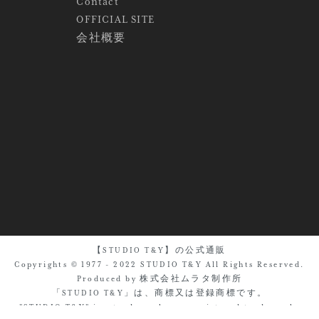
Contact
OFFICIAL SITE
会社概要
【STUDIO T&Y】の公式通販
Copyrights © 1977 - 2022 STUDIO T&Y All Rights Reserved.
Produced by 株式会社ムラタ制作所
「STUDIO T&Y」は、商標又は登録商標です。
"STUDIO T&Y" is a trademark or a registered trademark.