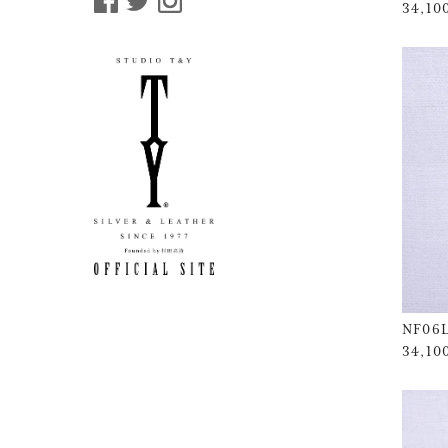
34,1
NF06
34,1