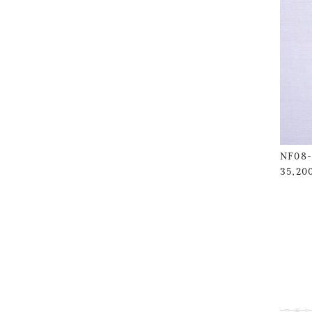
NF08-
35,2