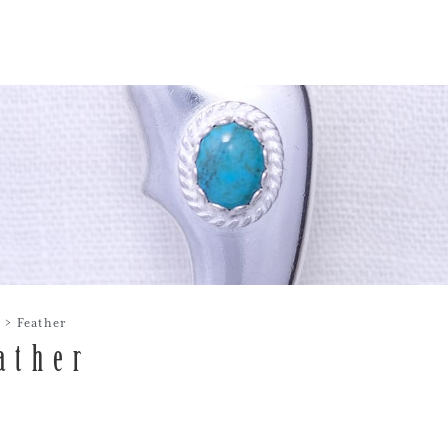
>
Feather
ather