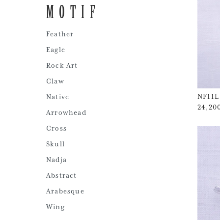
MOTIF
Feather
Eagle
Rock Art
Claw
NF11L
Native
24,2
Arrowhead
Cross
Skull
Nadja
Abstract
Arabesque
Wing