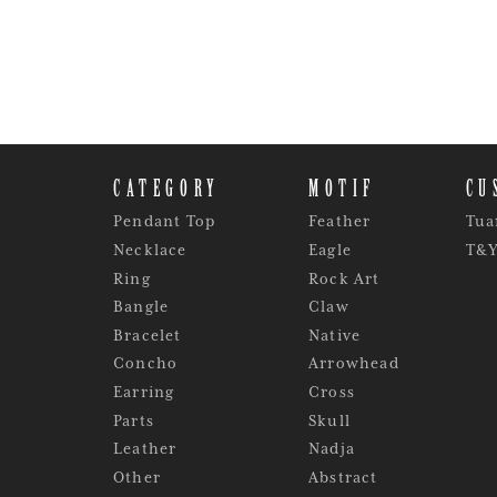
CATEGORY
MOTIF
CU
Pendant Top
Feather
Tua
Necklace
Eagle
T&
Ring
Rock Art
Bangle
Claw
Bracelet
Native
Concho
Arrowhead
Earring
Cross
Parts
Skull
Leather
Nadja
Other
Abstract