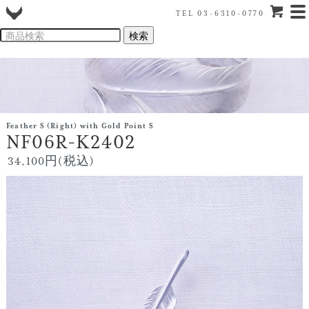
TEL 03-6310-0770
Feather S (Right) with Gold Point S
NF06R-K2402
34,100円(税込)