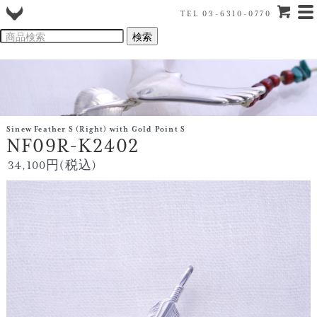
TEL 03-6310-0770
Sinew Feather S (Right) with Gold Point S
NF09R-K2402
34,100円(税込)