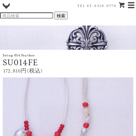
TEL 03-6310-0770
Setup 014 Feather
SU014FE
172,810円(税込)