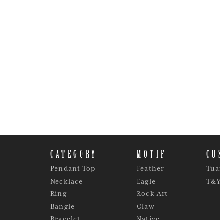
CATEGORY
MOTIF
CU
Pendant Top
Feather
Tua
Necklace
Eagle
T&
Ring
Rock Art
Bangle
Claw
Bracelet
Native