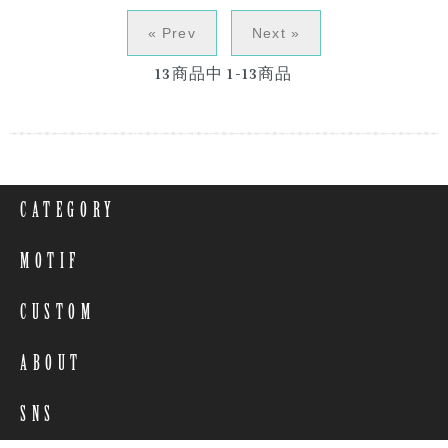
« Prev
Next »
13
商品中
1-13
商品
CATEGORY
MOTIF
CUSTOM
ABOUT
SNS