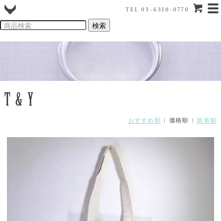
TEL 03-6310-0770
T&Y
おすすめ順
| 価格順 |
新着順