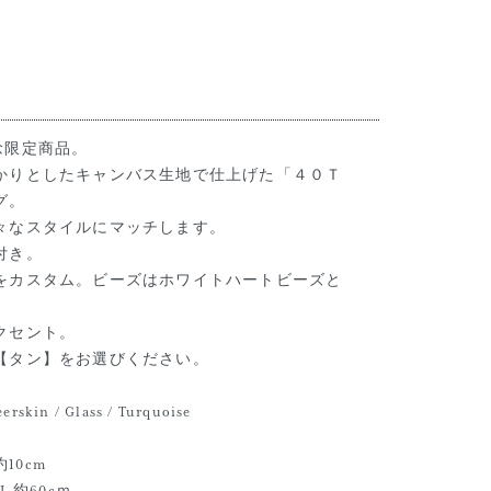
記念限定商品。
かりとしたキャンバス生地で仕上げた「４０Ｔ
グ。
々なスタイルにマッチします。
付き。
をカスタム。ビーズはホワイトハートビーズと
クセント。
【タン】をお選びください。
rskin / Glass / Turquoise
約10cm