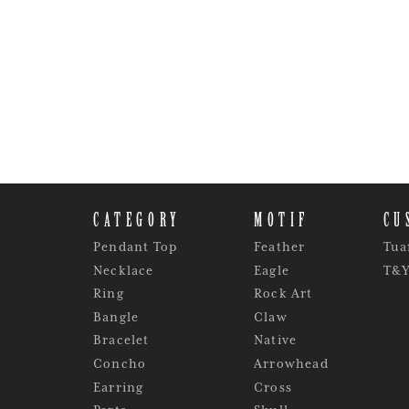
CATEGORY
MOTIF
CU
Pendant Top
Feather
Tua
Necklace
Eagle
T&
Ring
Rock Art
Bangle
Claw
Bracelet
Native
Concho
Arrowhead
Earring
Cross