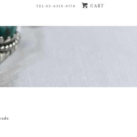
CART
TEL 03-6310-0770
eads