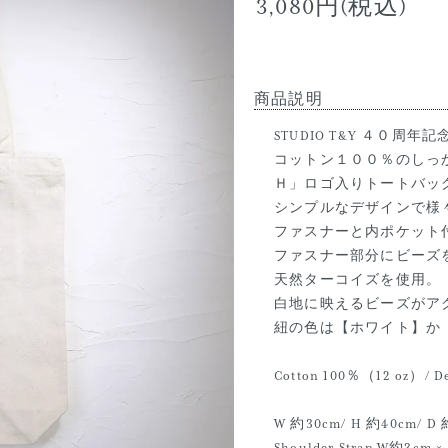
3,080円(税込)
商品説明
STUDIO T&Y ４０周年
コットン１００％のしっ
Ｈ」ロゴ入りトートバッ
シンプルなデザインで様
ファスナーと内ポケット
ファスナー部分にビーズ
天然ターコイズを使用。
白地に映えるビーズがア
紐の色は【ホワイト】か
Cotton 100％（12 oz）/ Dee
W 約30cm/ H 約40cm/ D 