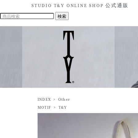
STUDIO T&Y ONLINE SHOP 公式通販
INDEX
>
Other
MOTIF
>
T&Y