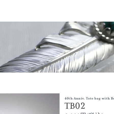
40th Anniv. Tote bag with B
TB02