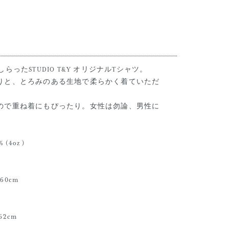
らったSTUDIO T&Y オリジナルTシャツ。
りと、とろみのある生地で柔らかく着ていただ
ので重ね着にもぴったり。女性は勿論、男性に
% (4oz )
約60cm
約62cm