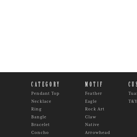
CATEGORY
MOTIF
CU
Pendant Top
Feather
Tua
Necklace
Eagle
T&
Ring
Rock Art
Bangle
Claw
Bracelet
Native
Concho
Arrowhead