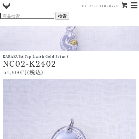
TEL 03-6310-0770
KARAKUSA Top L with Gold Point S
NC02-K2402
64,900円(税込)