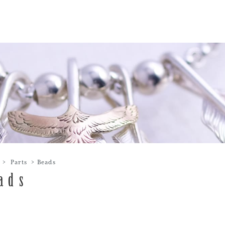
>
Parts
>
Beads
ads