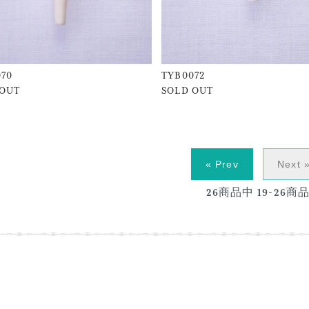
070
TYB0072
 OUT
SOLD OUT
« Prev
Next 
26
商品中
19-26
商