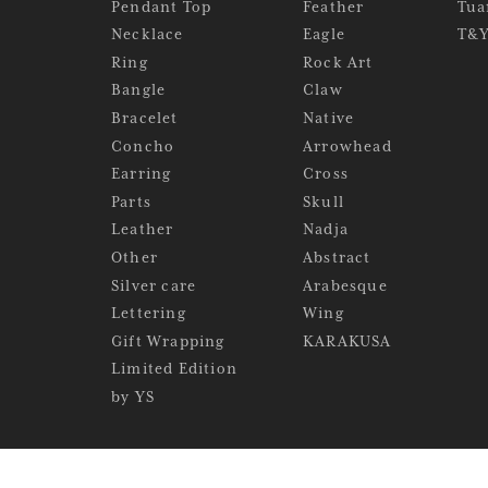
Pendant Top
Feather
Tua
Necklace
Eagle
T&
Ring
Rock Art
Bangle
Claw
Bracelet
Native
Concho
Arrowhead
Earring
Cross
Parts
Skull
Leather
Nadja
Other
Abstract
Silver care
Arabesque
Lettering
Wing
Gift Wrapping
KARAKUSA
Limited Edition
by YS