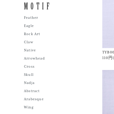
MOTIF
Feather
Eagle
Rock Art
Claw
Native
TYB00
110円
Arrowhead
Cross
Skull
Nadja
Abstract
Arabesque
Wing