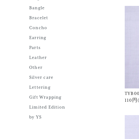
Bangle
Bracelet
Concho
Earring
Parts
Leather
Other
Silver care
Lettering
TYB0
Gift Wrapping
110円
Limited Edition
by YS