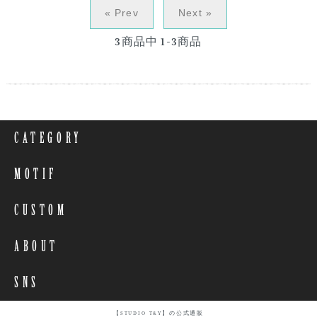
« Prev
Next »
3
商品中
1-3
商品
CATEGORY
MOTIF
CUSTOM
ABOUT
SNS
【STUDIO T&Y】の公式通販