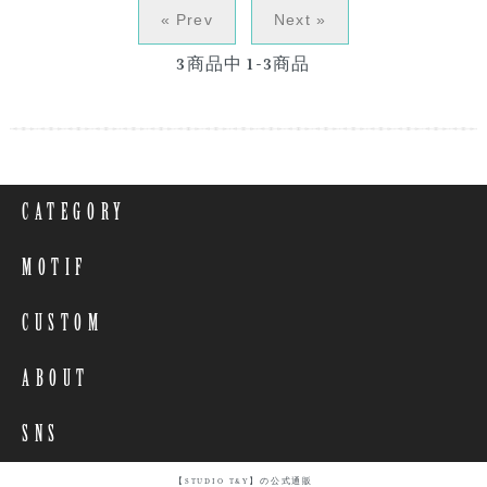
« Prev
Next »
3
商品中
1-3
商品
CATEGORY
MOTIF
CUSTOM
ABOUT
SNS
【STUDIO T&Y】の公式通販