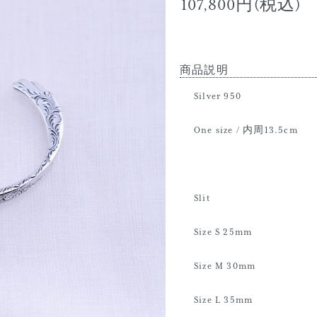
107,800円(税込)
商品説明
Silver 950
One size / 内周13.5cm
Slit
Size S 25mm
Size M 30mm
Size L 35mm