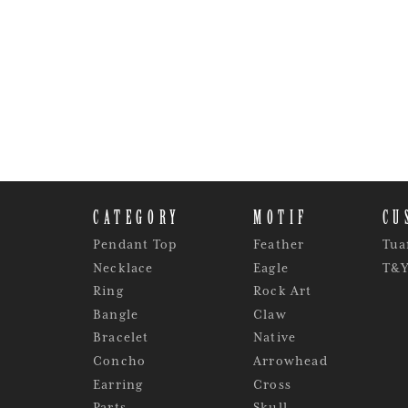
CATEGORY
MOTIF
CU
Pendant Top
Feather
Tua
Necklace
Eagle
T&
Ring
Rock Art
Bangle
Claw
Bracelet
Native
Concho
Arrowhead
Earring
Cross
Parts
Skull