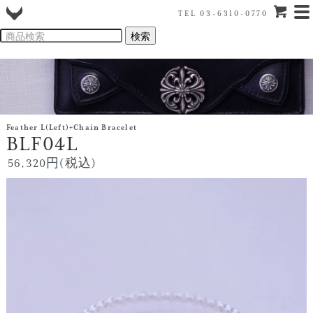
TEL 03-6310-0770
Feather L(Left)+Chain Bracelet
BLF04L
56,320円(税込)