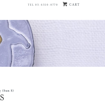
CART
TEL 03-6310-0770
g (Sun S)
S