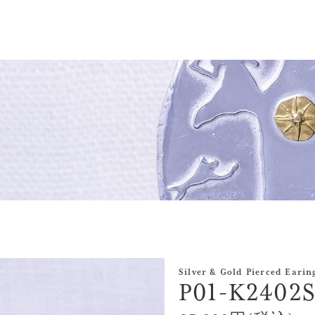
Silver & Gold Pierced Earin
P01-K2402S