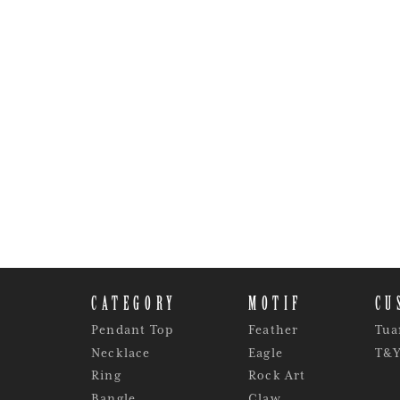
CATEGORY
MOTIF
CU
Pendant Top
Feather
Tua
Necklace
Eagle
T&
Ring
Rock Art
Bangle
Claw