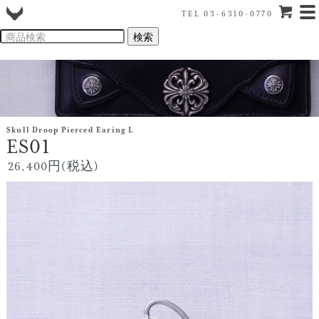
TEL 03-6310-0770
Skull Droop Pierced Earing L
ES01
26,400円(税込)