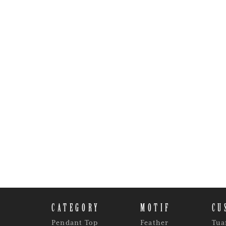
CATEGORY
MOTIF
CU
Pendant Top
Feather
Tua