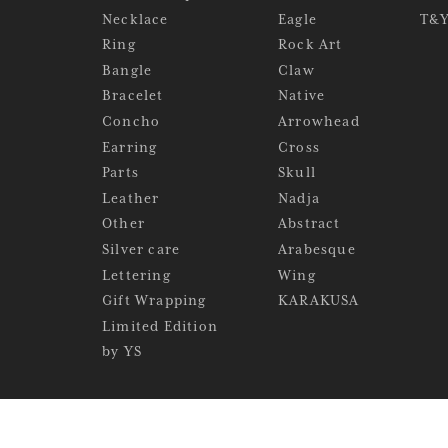
Necklace
Eagle
T&
Ring
Rock Art
Bangle
Claw
Bracelet
Native
Concho
Arrowhead
Earring
Cross
Parts
Skull
Leather
Nadja
Other
Abstract
Silver care
Arabesque
Lettering
Wing
Gift Wrapping
KARAKUSA
Limited Edition
by YS