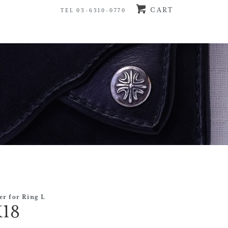
CART
TEL 03-6310-0770
r for Ring L
K18