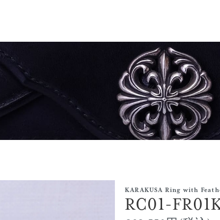
KARAKUSA Ring with Feathe
RC01-FR01