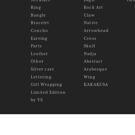
Ring
Rock Art
Bangle
Claw
Bracelet
Native
Concho
Arrowhead
Earring
Cross
Parts
Skull
Leather
Nadja
Other
Abstract
Silver care
Arabesque
Lettering
Wing
Gift Wrapping
KARAKUSA
Limited Edition
by YS