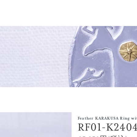
Feather KARAKUSA Ring wi
RF01-K240