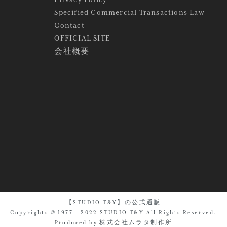
Specified Commercial Transactions Law
Contact
OFFICIAL SITE
会社概要
【STUDIO T&Y】の公式通販
Copyrights © 1977 - 2022 STUDIO T&Y All Rights Reserved.
Produced by 株式会社ムラタ制作所