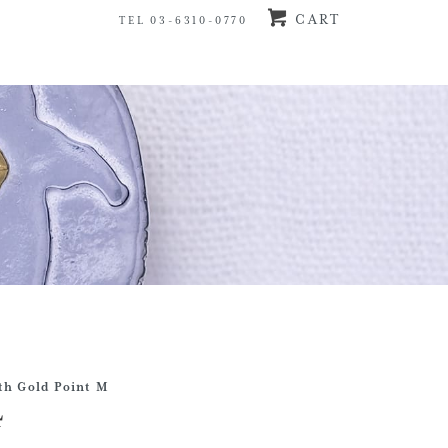
CART
TEL 03-6310-0770
th Gold Point M
4