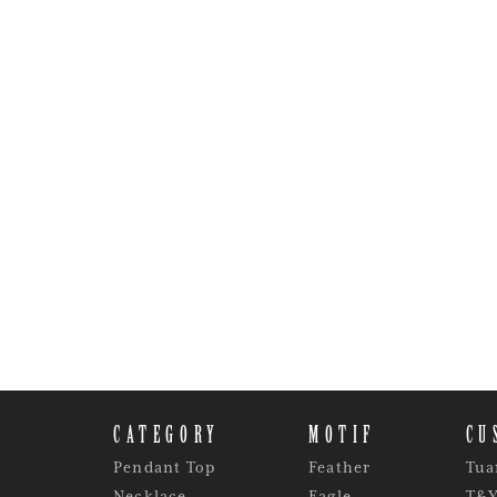
CATEGORY
MOTIF
CU
Pendant Top
Feather
Tua
Necklace
Eagle
T&