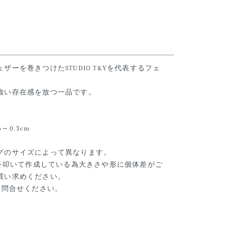
ーを巻きつけたSTUDIO T&Yを代表するフェ
強い存在感を放つ一品です。
16～0.3cm
グのサイズによって異なります。
ntは純金を叩いて作成している為大きさや形に個体差がご
買い求めください。
お問合せください。