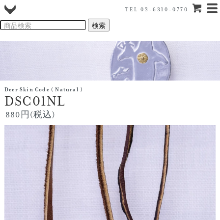
TEL 03-6310-0770
Deer Skin Code ( Natural )
DSC01NL
880円(税込)