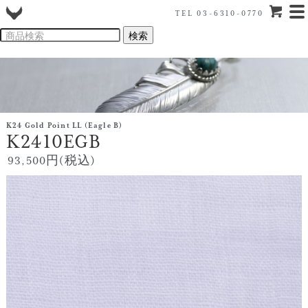
TEL 03-6310-0770
K24 Gold Point LL (Eagle B)
K2410EGB
93,500円(税込)