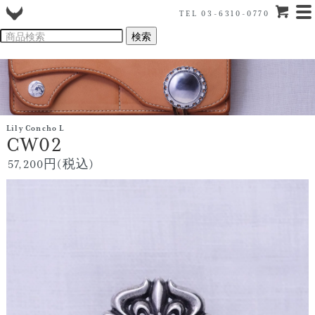
TEL 03-6310-0770
Lily Concho L
CW02
57,200円(税込)