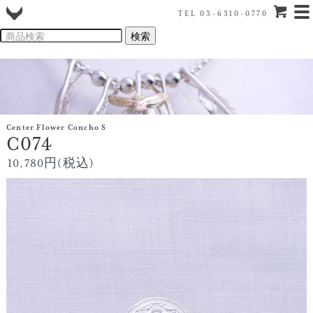
TEL 03-6310-0770
Center Flower Concho S
C074
10,780円(税込)