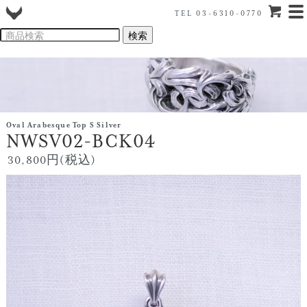
TEL 03-6310-0770
Oval Arabesque Top S Silver
NWSV02-BCK04
30,800円(税込)