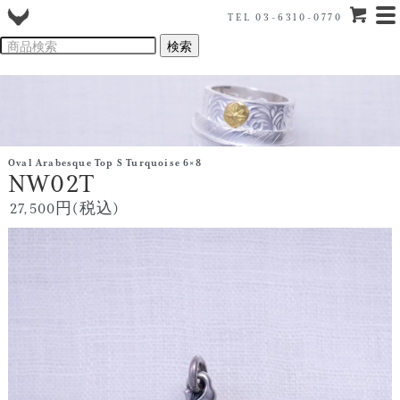
TEL 03-6310-0770
Oval Arabesque Top S Turquoise 6×8
NW02T
27,500円(税込)