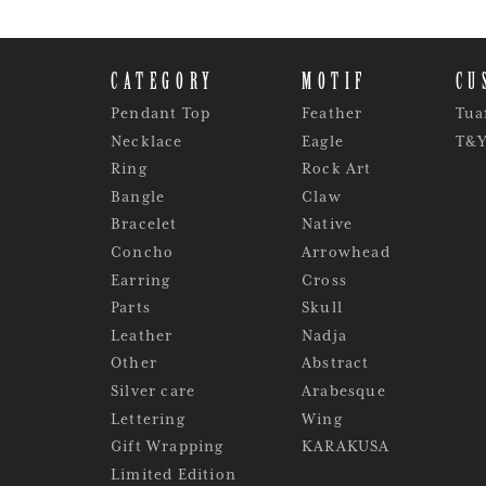
CATEGORY
MOTIF
CU
Pendant Top
Feather
Tua
Necklace
Eagle
T&
Ring
Rock Art
Bangle
Claw
Bracelet
Native
Concho
Arrowhead
Earring
Cross
Parts
Skull
Leather
Nadja
Other
Abstract
Silver care
Arabesque
Lettering
Wing
Gift Wrapping
KARAKUSA
Limited Edition