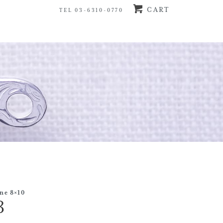
CART
TEL 03-6310-0770
ne 8×10
3