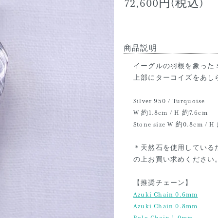
72,600円(税込)
商品説明
イーグルの羽根を象った ST
上部にターコイズをあし
Silver 950 / Turquoise
W 約1.8cm / H 約7.6cm
Stone size W 約0.8cm / 
＊天然石を使用している
の上お買い求めください
【推奨チェーン】
Azuki Chain 0.6mm
Azuki Chain 0.8mm