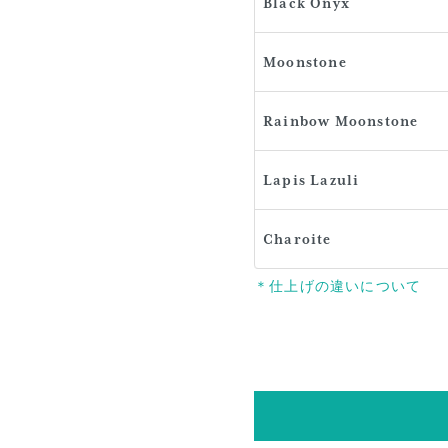
Black Onyx
Moonstone
Rainbow Moonstone
Lapis Lazuli
Charoite
＊仕上げの違いについて