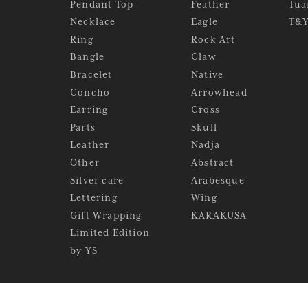
Pendant Top
Feather
Tua
Necklace
Eagle
T&
Ring
Rock Art
Bangle
Claw
Bracelet
Native
Concho
Arrowhead
Earring
Cross
Parts
Skull
Leather
Nadja
Other
Abstract
Silver care
Arabesque
Lettering
Wing
Gift Wrapping
KARAKUSA
Limited Edition
by YS