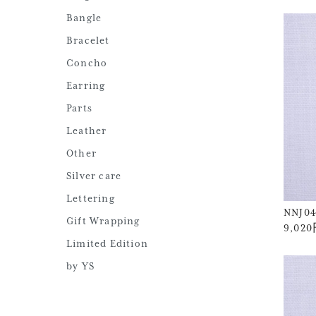
Bangle
Bracelet
Concho
Earring
Parts
Leather
Other
Silver care
Lettering
NNJ0
Gift Wrapping
9,02
Limited Edition
by YS