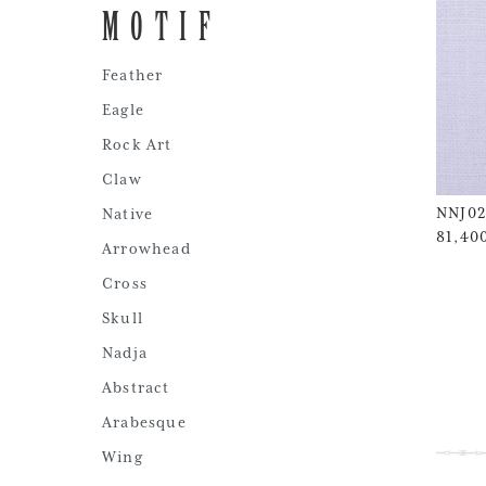
MOTIF
Feather
Eagle
Rock Art
Claw
NNJ02
Native
81,4
Arrowhead
Cross
Skull
Nadja
Abstract
Arabesque
Wing