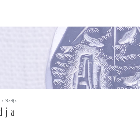
>
Nadja
dja